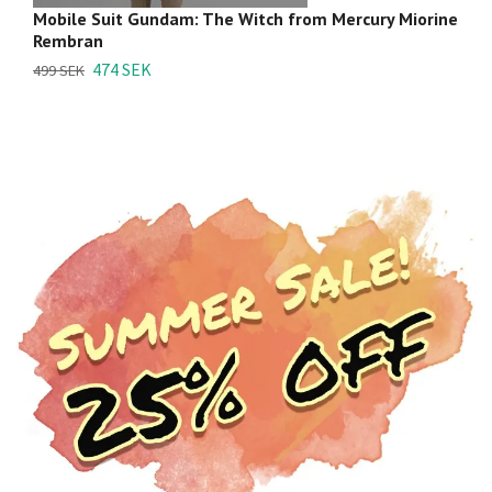
Mobile Suit Gundam: The Witch from Mercury Miorine
M
Rembran
D
474 SEK
7
499 SEK