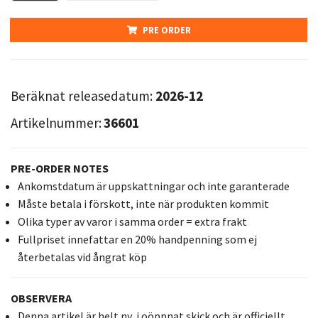
PRE ORDER
Beräknat releasedatum:
2026-12
Artikelnummer:
36601
PRE-ORDER NOTES
Ankomstdatum är uppskattningar och inte garanterade
Måste betala i förskott, inte när produkten kommit
Olika typer av varor i samma order = extra frakt
Fullpriset innefattar en 20% handpenning som ej
återbetalas vid ångrat köp
OBSERVERA
Denna artikel är helt ny, i oöppnat skick och är officiellt