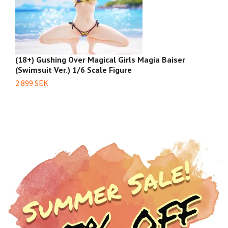
(18+) Gushing Over Magical Girls Magia Baiser
(1
(Swimsuit Ver.) 1/6 Scale Figure
2 
2 899 SEK