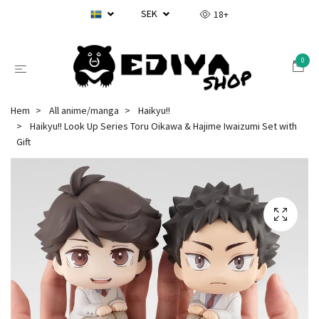
SEK
18+
0
Hem
All anime/manga
Haikyu!!
Haikyu!! Look Up Series Toru Oikawa & Hajime Iwaizumi Set with
Gift