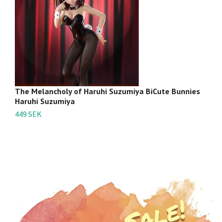
The Melancholy of Haruhi Suzumiya BiCute Bunnies
T
Haruhi Suzumiya
Ha
449 SEK
7