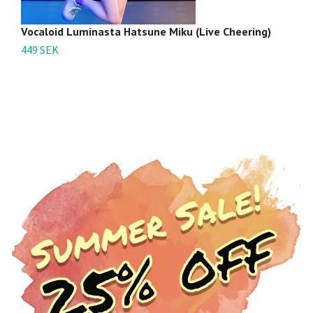
Vocaloid Luminasta Hatsune Miku (Live Cheering)
Ha
K
449 SEK
3