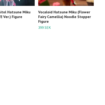
nitol Hatsune Miku
Vocaloid Hatsune Miku (Flower
Voca
 Ver.) Figure
Fairy Camellia) Noodle Stopper
Miku
Figure
849 
399 SEK