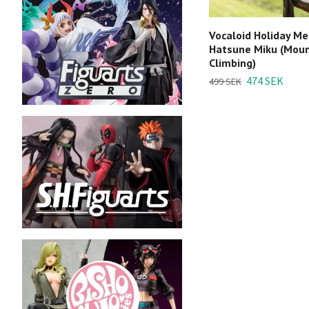
Vocaloid Holiday M
Hatsune Miku (Moun
Climbing)
474 SEK
499 SEK