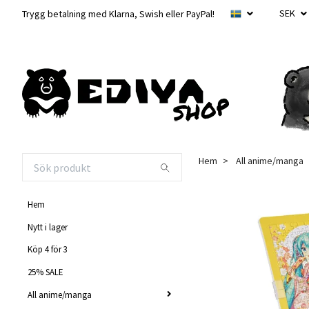
SEK
Trygg betalning med Klarna, Swish eller PayPal!
Hem
All anime/manga
Hem
Nytt i lager
Köp 4 för 3
25% SALE
All anime/manga