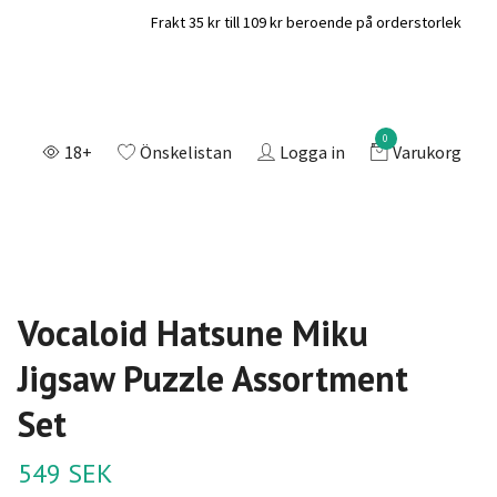
Frakt 35 kr till 109 kr beroende på orderstorlek
0
18+
Önskelistan
Logga in
Varukorg
Vocaloid Hatsune Miku
Jigsaw Puzzle Assortment
Set
549 SEK