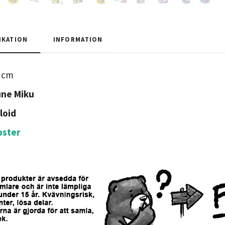
IKATION
INFORMATION
cm
une Miku
loid
pster