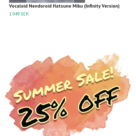
Vocaloid Nendoroid Hatsune Miku (Infinity Version)
Vo
1 049 SEK
4 