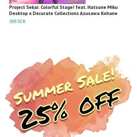
Project Sekai: Colorful Stage! feat. Hatsune Miku
V
Desktop x Decorate Collections Azusawa Kohane
(3
399 SEK
4