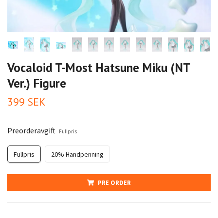
Vocaloid T-Most Hatsune Miku (NT
Ver.) Figure
399 SEK
Preorderavgift
Fullpris
Fullpris
20% Handpenning
PRE ORDER