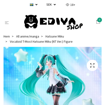
SEK
18+
0
Hem
All anime/manga
Hatsune Miku
Vocaloid T-Most Hatsune Miku (NT Ver.) Figure