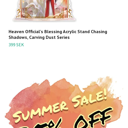
Heaven Official's Blessing Acrylic Stand Chasing
He
Shadows, Carving Dust Series
M
399 SEK
3