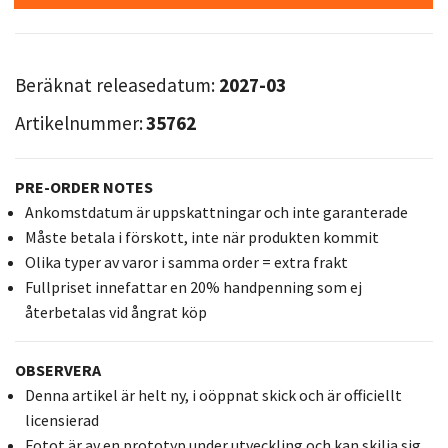
Beräknat releasedatum:
2027-03
Artikelnummer:
35762
PRE-ORDER NOTES
Ankomstdatum är uppskattningar och inte garanterade
Måste betala i förskott, inte när produkten kommit
Olika typer av varor i samma order = extra frakt
Fullpriset innefattar en 20% handpenning som ej
återbetalas vid ångrat köp
OBSERVERA
Denna artikel är helt ny, i oöppnat skick och är officiellt
licensierad
Fotot är av en prototyp under utveckling och kan skilja sig