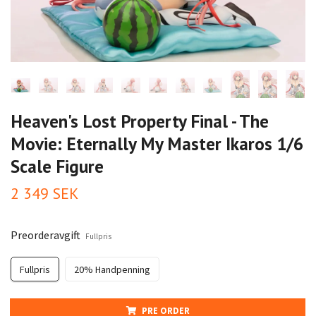
Heaven's Lost Property Final - The
Movie: Eternally My Master Ikaros 1/6
Scale Figure
2 349 SEK
Preorderavgift
Fullpris
Fullpris
20% Handpenning
PRE ORDER