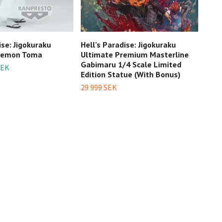
ise: Jigokuraku
Hell's Paradise: Jigokuraku
Hell
aemon Toma
Ultimate Premium Masterline
Ulti
Gabimaru 1/4 Scale Limited
Gabi
SEK
Edition Statue (With Bonus)
25 9
29 999 SEK