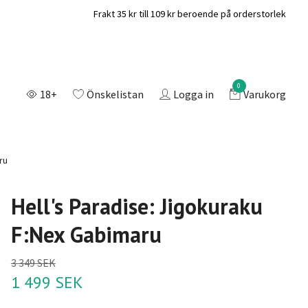
Frakt 35 kr till 109 kr beroende på orderstorlek
0
18+
Önskelistan
Logga in
Varukorg
ru
Hell's Paradise: Jigokuraku
F:Nex Gabimaru
3 349 SEK
1 499 SEK