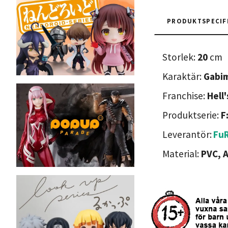
PRODUKTSPECIF
Storlek:
20
cm
Karaktär:
Gabi
Franchise:
Hell
Produktserie:
F
Leverantör:
Fu
Material:
PVC, 