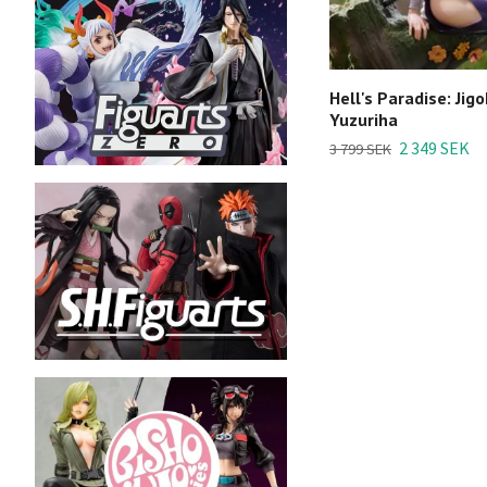
Hell's Paradise: Jig
Yuzuriha
2 349 SEK
3 799 SEK