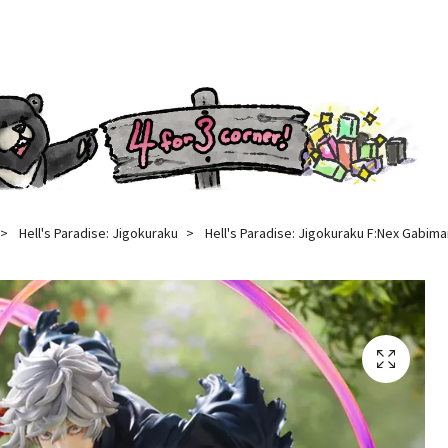
Hell's Paradise: Jigokuraku
Hell's Paradise: Jigokuraku F:Nex Gabima