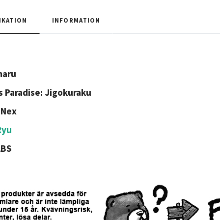
IKATION
INFORMATION
maru
's Paradise: Jigokuraku
:Nex
Ryu
ABS