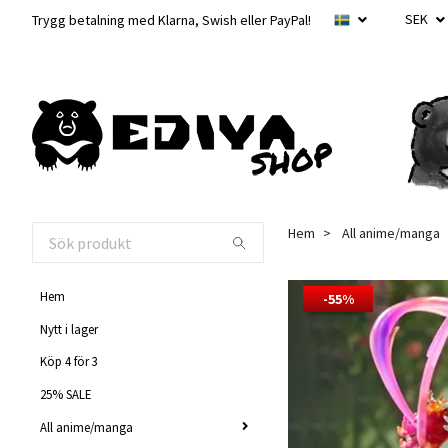
SEK
Trygg betalning med Klarna, Swish eller PayPal!
Hem
All anime/manga
Hem
-55%
Nytt i lager
Köp 4 för 3
25% SALE
All anime/manga