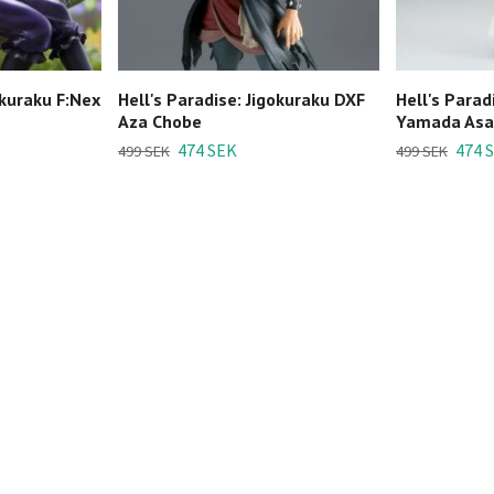
okuraku F:Nex
Hell's Paradise: Jigokuraku DXF
Hell's Parad
Aza Chobe
Yamada As
474 SEK
474 
499 SEK
499 SEK