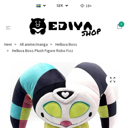
SEK
18+
0
Hem
All anime/manga
Helluva Boss
Helluva Boss Plush Figure Robo Fizz