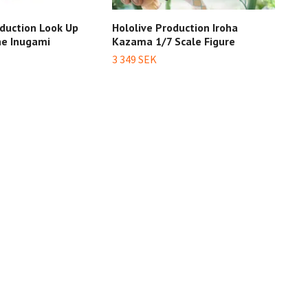
oduction Look Up
Hololive Production Iroha
Holo
ne Inugami
Kazama 1/7 Scale Figure
Him
3 349 SEK
299 