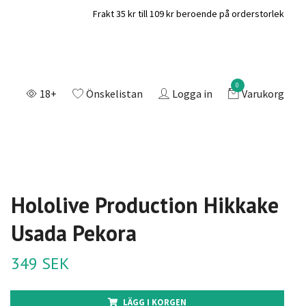
Frakt 35 kr till 109 kr beroende på orderstorlek
0
18+
Önskelistan
Logga in
Varukorg
Hololive Production Hikkake
Usada Pekora
349 SEK
LÄGG I KORGEN