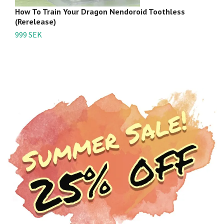
How To Train Your Dragon Nendoroid Toothless
H
(Rerelease)
Si
999 SEK
3