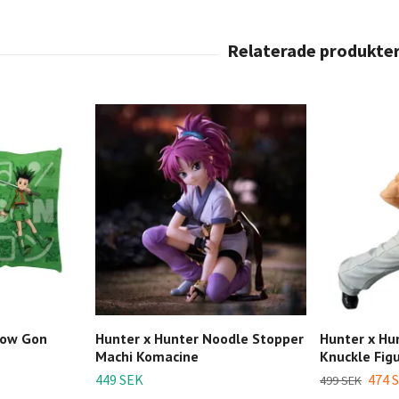
low Gon
Hunter x Hunter Noodle Stopper
Hunter x Hu
Machi Komacine
Knuckle Fig
449 SEK
474 
499 SEK