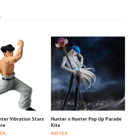
nter Vibration Stars
Hunter x Hunter Pop Up Parade
Hunt
ure
Kite
Gon 
(Wit
SEK
849 SEK
1 09