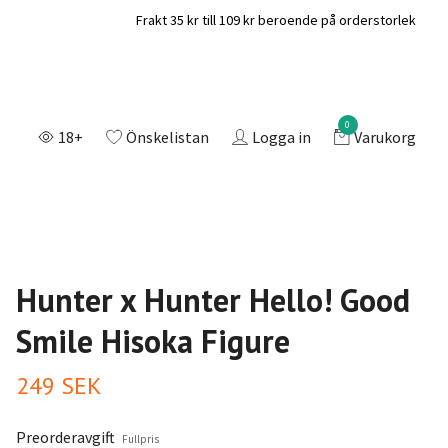
Frakt 35 kr till 109 kr beroende på orderstorlek
0
18+
Önskelistan
Logga in
Varukorg
Hunter x Hunter Hello! Good
Smile Hisoka Figure
249 SEK
Preorderavgift
Fullpris