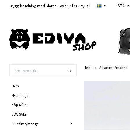
SEK
Trygg betalning med Klarna, Swish eller PayPal!
Hem
All anime/manga
Hem
Nytt i lager
Köp 4 för 3
25% SALE
All anime/manga