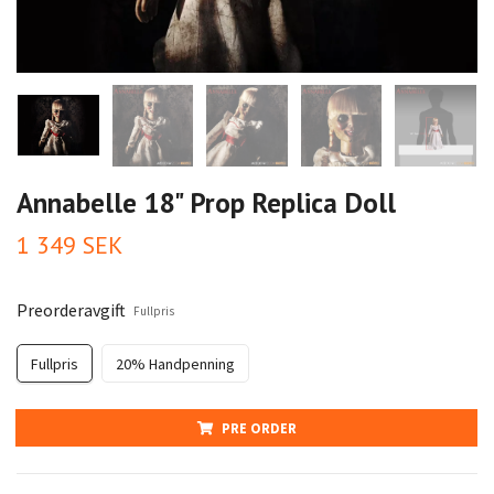
Annabelle 18" Prop Replica Doll
1 349 SEK
Preorderavgift
Fullpris
Fullpris
20% Handpenning
PRE ORDER