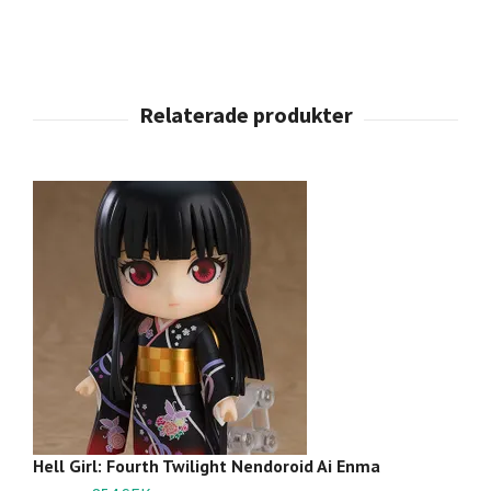
Hell Girl: Fourth Twilight Nendoroid Ai Enma
Fu
an