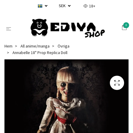
SEK
18+
0
Hem
All anime/manga
Övriga
Annabelle 18" Prop Replica Doll