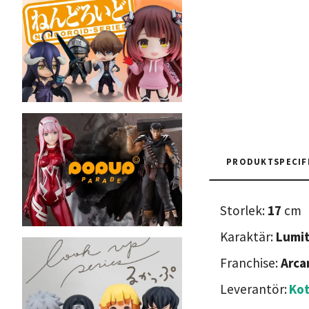
PRODUKTSPECIF
Storlek:
17
cm
Karaktär:
Lumi
Franchise:
Arca
Leverantör:
Ko