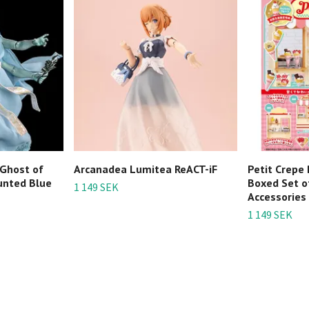
 Ghost of
Arcanadea Lumitea ReACT-iF
Petit Crepe
unted Blue
Boxed Set o
1 149 SEK
Accessories
1 149 SEK