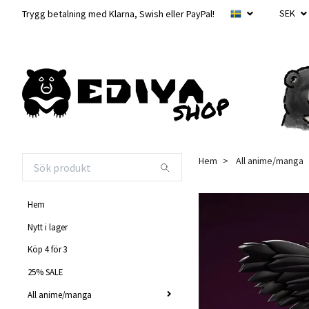
SEK
Trygg betalning med Klarna, Swish eller PayPal!
Hem
All anime/manga
Hem
Nytt i lager
Köp 4 för 3
25% SALE
All anime/manga