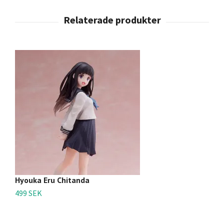
Hyouka Eru Chitanda
Z
499 SEK
2 