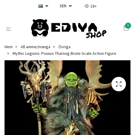
SEK
18+
0
Hem
All anime/manga
Övriga
Mythic Legions: Poxxus Tharnog Brute-Scale Action Figure