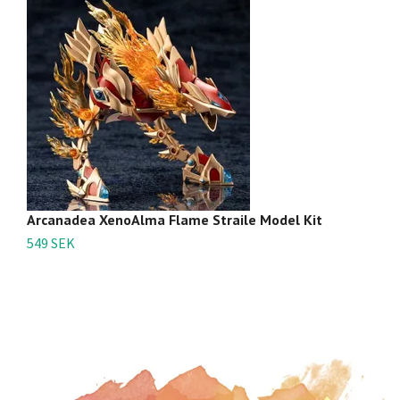
Arcanadea XenoAlma Flame Straile Model Kit
K
549 SEK
6