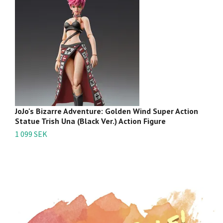
JoJo's Bizarre Adventure: Golden Wind Super Action
Jo
Statue Trish Una (Black Ver.) Action Figure
St
1 099 SEK
1 