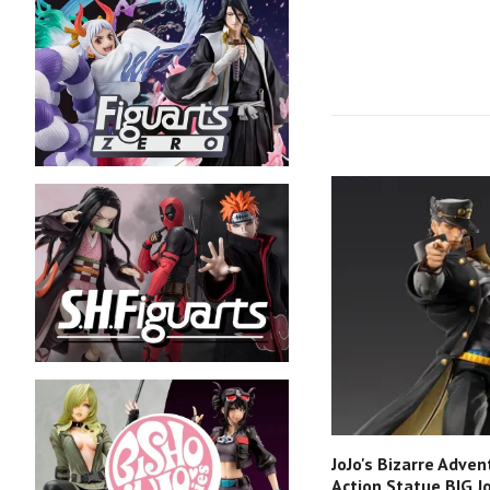
JoJo's Bizarre Adve
Action Statue BIG J