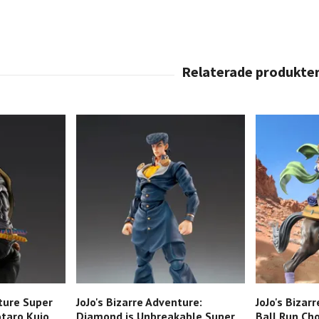
nture Super
JoJo's Bizarre Adventure:
JoJo's Bizar
otaro Kujo
Diamond is Unbreakable Super
Ball Run Cho