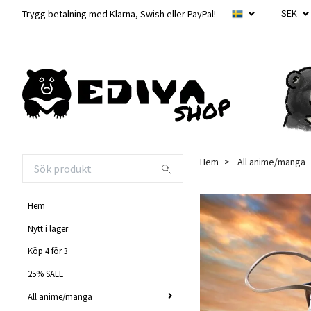
SEK
Trygg betalning med Klarna, Swish eller PayPal!
Hem
All anime/manga
Hem
Nytt i lager
Köp 4 för 3
25% SALE
All anime/manga