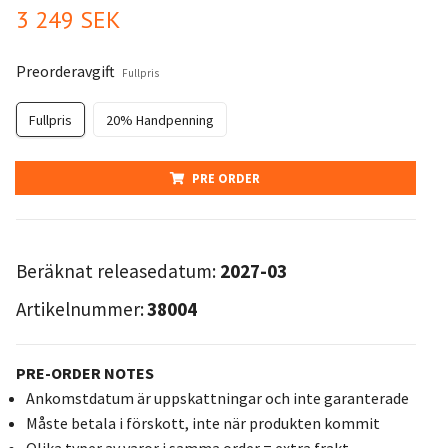
3 249 SEK
Preorderavgift
Fullpris
Fullpris
20% Handpenning
PRE ORDER
Beräknat releasedatum:
2027-03
Artikelnummer:
38004
PRE-ORDER NOTES
Ankomstdatum är uppskattningar och inte garanterade
Måste betala i förskott, inte när produkten kommit
Olika typer av varor i samma order = extra frakt