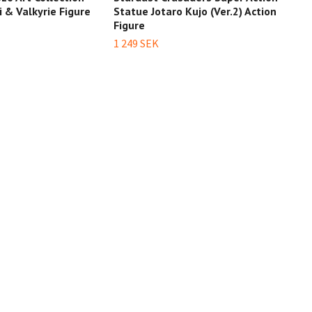
 & Valkyrie Figure
Statue Jotaro Kujo (Ver.2) Action
Zepp
Figure
499 
1 249 SEK