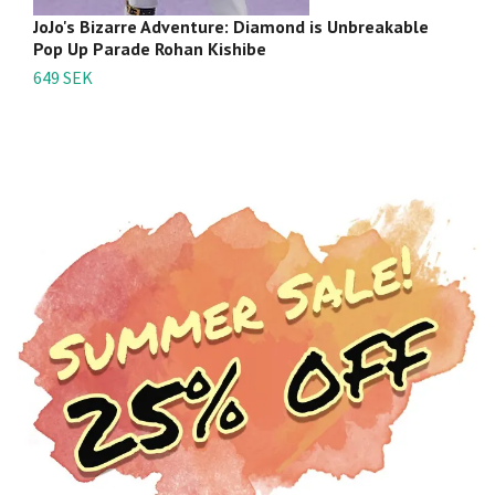
JoJo's Bizarre Adventure: Diamond is Unbreakable
Jo
Pop Up Parade Rohan Kishibe
So
649 SEK
49