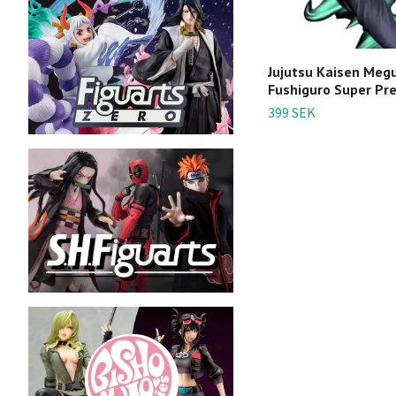
Jujutsu Kaisen Meg
Fushiguro Super Pr
399 SEK