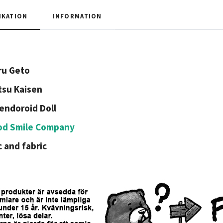
IKATION
INFORMATION
ru Geto
tsu Kaisen
endoroid Doll
od Smile Company
c and fabric