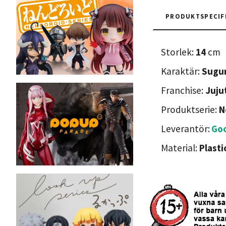
PRODUKTSPECIF
Storlek:
14
cm
Karaktär:
Sugu
Franchise:
Juju
Produktserie:
N
Leverantör:
Go
Material:
Plasti