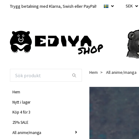
SEK
Trygg betalning med Klarna, Swish eller PayPal!
Hem
All anime/manga
Hem
Nytt i lager
Köp 4 för 3
25% SALE
All anime/manga