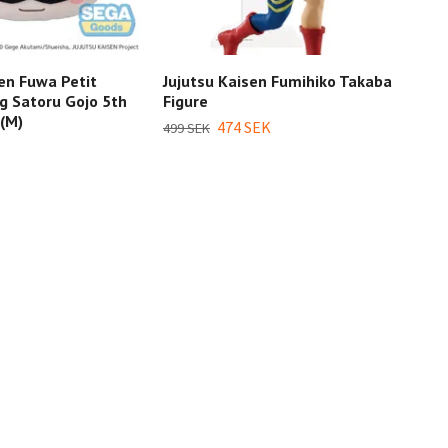
sen Fuwa Petit
Jujutsu Kaisen Fumihiko Takaba
Juju
g Satoru Gojo 5th
Figure
J03 
 (M)
474 SEK
499 
499 SEK