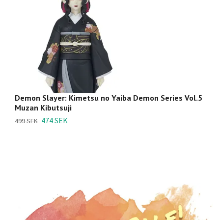
Demon Slayer: Kimetsu no Yaiba Demon Series Vol.5
D
Muzan Kibutsuji
D
Ve
474 SEK
499 SEK
2 