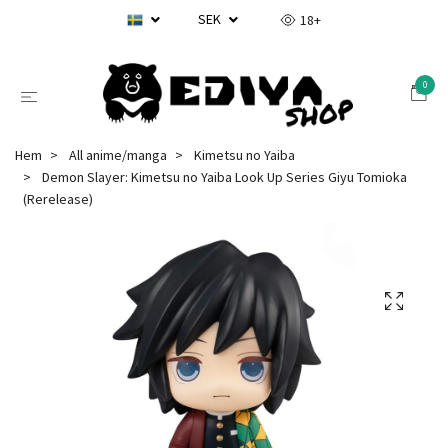
SEK
18+
0
Hem
All anime/manga
Kimetsu no Yaiba
Demon Slayer: Kimetsu no Yaiba Look Up Series Giyu Tomioka
(Rerelease)