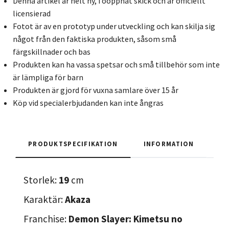
Denna artikel är helt ny, i oöppnat skick och är officiellt
licensierad
Fotot är av en prototyp under utveckling och kan skilja sig
något från den faktiska produkten, såsom små
färgskillnader och bas
Produkten kan ha vassa spetsar och små tillbehör som inte
är lämpliga för barn
Produkten är gjord för vuxna samlare över 15 år
Köp vid specialerbjudanden kan inte ångras
PRODUKTSPECIFIKATION
INFORMATION
Storlek:
19
cm
Karaktär:
Akaza
Franchise:
Demon Slayer: Kimetsu no