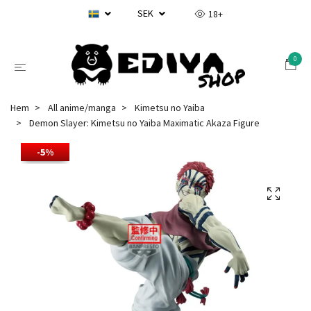
SEK
18+
0
Hem
All anime/manga
Kimetsu no Yaiba
Demon Slayer: Kimetsu no Yaiba Maximatic Akaza Figure
-5%