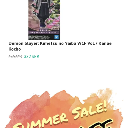
Demon Slayer: Kimetsu no Yaiba WCF Vol.7 Kanae
D
Kocho
9
332 SEK
349 SEK