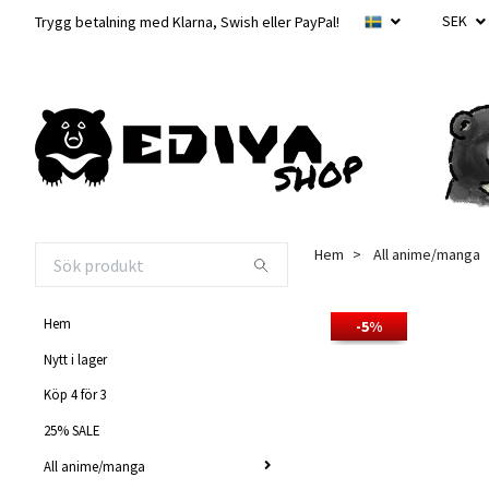
SEK
Trygg betalning med Klarna, Swish eller PayPal!
Hem
All anime/manga
Hem
-5%
Nytt i lager
Köp 4 för 3
25% SALE
All anime/manga