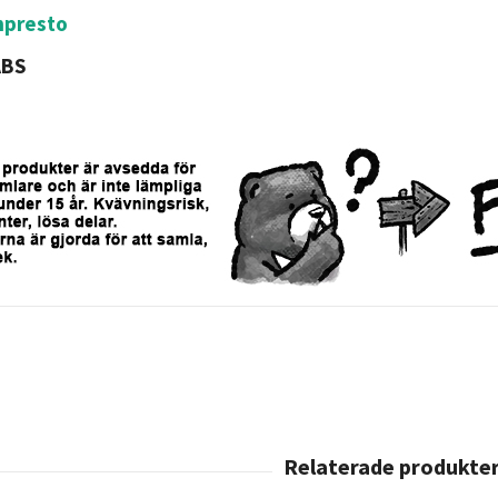
npresto
ABS