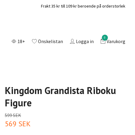
Frakt 35 kr till 109 kr beroende på orderstorlek
0
18+
Önskelistan
Logga in
Varukorg
Kingdom Grandista Riboku
Figure
599 SEK
569 SEK