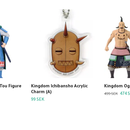
Tou Figure
Kingdom Ichibansho Acrylic
Kingdom Ogi
Charm (A)
474 
499 SEK
99 SEK