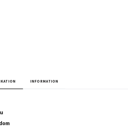
IKATION
INFORMATION
ku
gdom