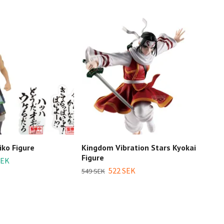
ko Figure
Kingdom Vibration Stars Kyokai
King
Figure
Figu
SEK
522 SEK
549 SEK
649 