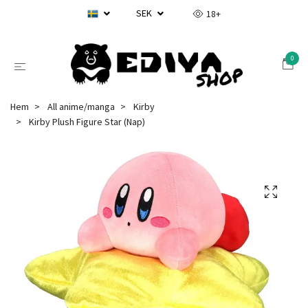
SEK
18+
0
Hem
All anime/manga
Kirby
Kirby Plush Figure Star (Nap)