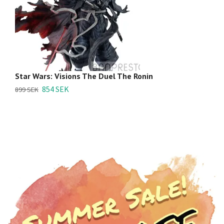
Star Wars: Visions The Duel The Ronin
S
1/
854 SEK
899 SEK
4 