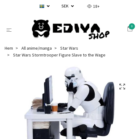
SEK
18+
0
Hem
All anime/manga
Star Wars
Star Wars Stormtrooper Figure Slave to the Wage