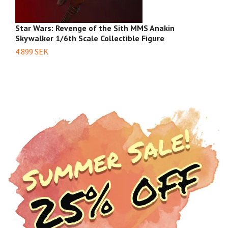
Star Wars: Revenge of the Sith MMS Anakin
S
Skywalker 1/6th Scale Collectible Figure
1/
4 899 SEK
16