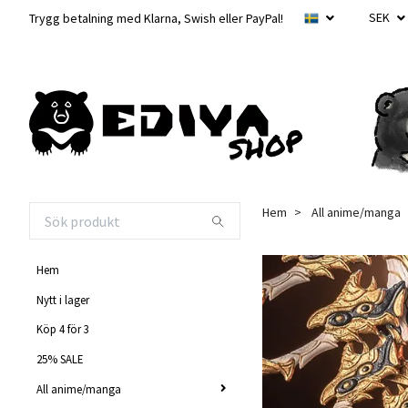
SEK
Trygg betalning med Klarna, Swish eller PayPal!
Hem
All anime/manga
Hem
Nytt i lager
Köp 4 för 3
25% SALE
All anime/manga