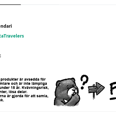
ndari
aTravelers
c