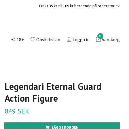
Frakt 35 kr till 109 kr beroende på orderstorlek
0
18+
Önskelistan
Logga in
Varukorg
Legendari Eternal Guard
Action Figure
849 SEK
LÄGG I KORGEN