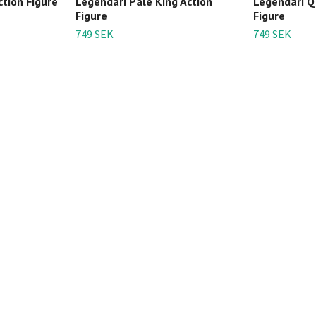
tion Figure
Legendari Pale King Action
Legendari Qu
Figure
Figure
749 SEK
749 SEK