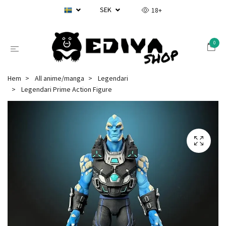
SEK
18+
0
Hem
All anime/manga
Legendari
Legendari Prime Action Figure