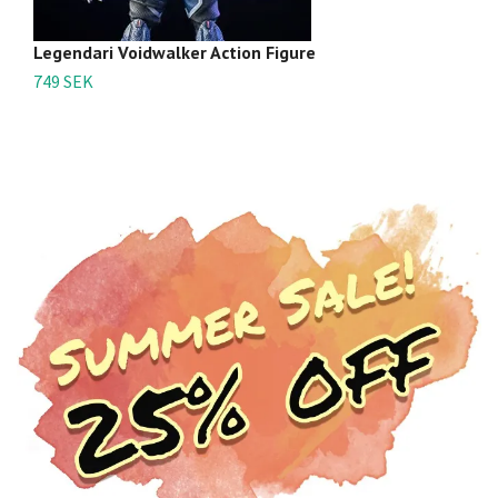
Legendari Voidwalker Action Figure
Le
749 SEK
7