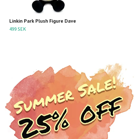
Linkin Park Plush Figure Dave
Li
499 SEK
4