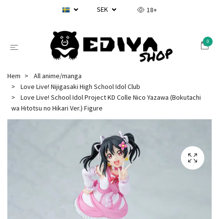
SEK
18+
0
Hem
All anime/manga
Love Live! Nijigasaki High School Idol Club
Love Live! School Idol Project KD Colle Nico Yazawa (Bokutachi
wa Hitotsu no Hikari Ver.) Figure