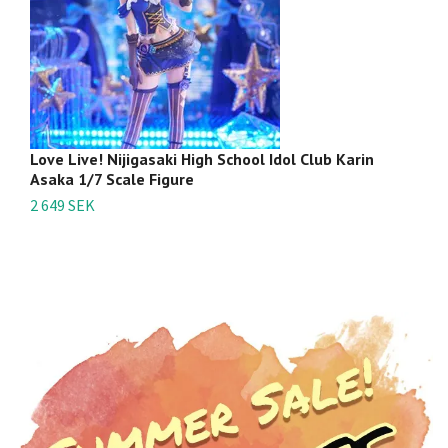
Love Live! Nijigasaki High School Idol Club Karin
L
Asaka 1/7 Scale Figure
H
2 649 SEK
6