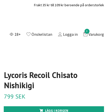
Frakt 35 kr till 109 kr beroende på orderstorlek
0
18+
Önskelistan
Logga in
Varukorg
Lycoris Recoil Chisato
Nishikigi
799 SEK
LÄGG I KORGEN