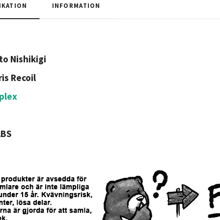
IKATION
INFORMATION
to Nishikigi
is Recoil
plex
ABS