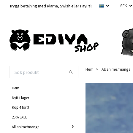
SEK
Trygg betalning med Klarna, Swish eller PayPal!
Hem
All anime/manga
Hem
Nytt i lager
Köp 4 för 3
25% SALE
All anime/manga