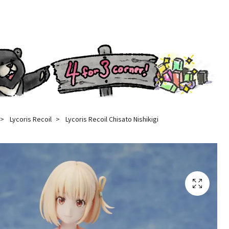
Lycoris Recoil
Lycoris Recoil Chisato Nishikigi