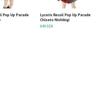
il Pop Up Parade
Lycoris Recoil Pop Up Parade
Lyco
e
Chisato Nishikigi
Chis
(Aft
649 SEK
1 69