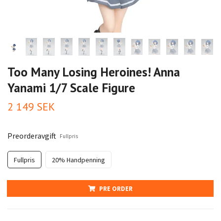
Too Many Losing Heroines! Anna
Yanami 1/7 Scale Figure
2 149 SEK
Preorderavgift
Fullpris
Fullpris
20% Handpenning
PRE ORDER