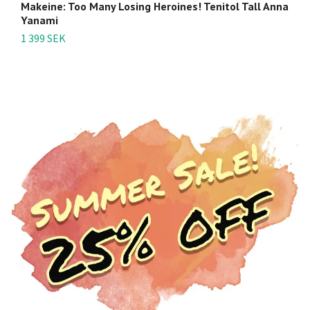
Makeine: Too Many Losing Heroines! Tenitol Tall Anna
M
Yanami
Sc
1 399 SEK
2 