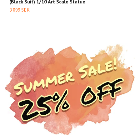
(Black Suit) 1/10 Art Scale Statue
S
3 099 SEK
12