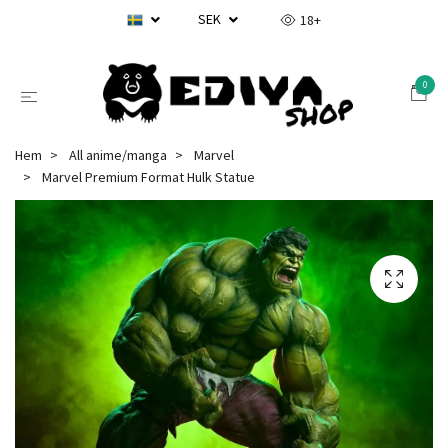
SEK
18+
0
Hem
All anime/manga
Marvel
Marvel Premium Format Hulk Statue