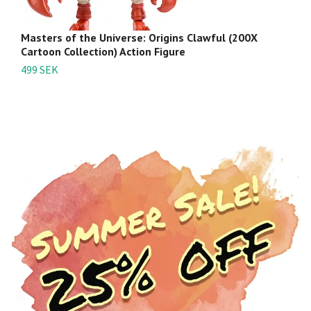
Masters of the Universe: Origins Clawful (200X
Ma
Cartoon Collection) Action Figure
C
499 SEK
3