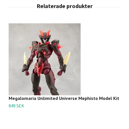
Megalomaria Unlimited Universe Mephisto Model Kit
M
849 SEK
7