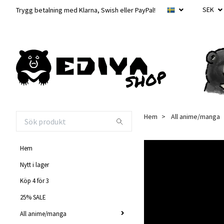
SEK
Trygg betalning med Klarna, Swish eller PayPal!
Hem
All anime/manga
Hem
Nytt i lager
Köp 4 för 3
25% SALE
All anime/manga