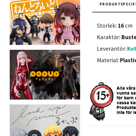
PRODUKTSPECIF
Storlek:
16
cm
Karaktär:
Buste
Leverantör:
Ko
Material:
Plasti