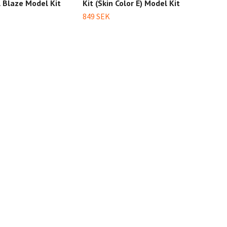
l Blaze Model Kit
Kit (Skin Color E) Model Kit
Mode
Raid
849 SEK
Set
249 