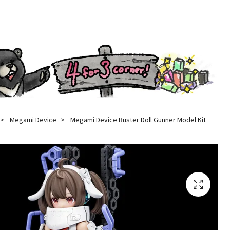
Megami Device
Megami Device Buster Doll Gunner Model Kit