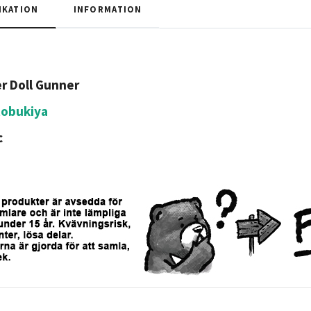
IKATION
INFORMATION
r Doll Gunner
tobukiya
c