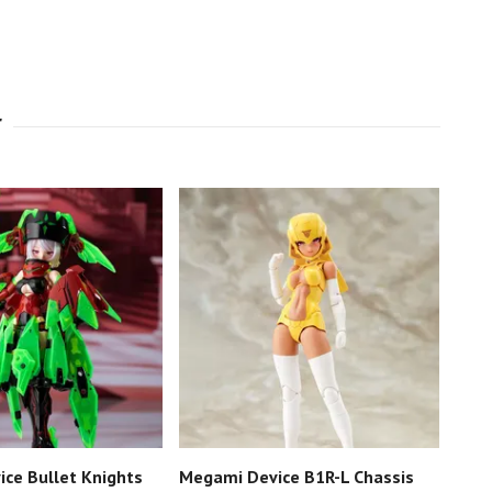
ce Bullet Knights
Megami Device B1R-L Chassis
Mega