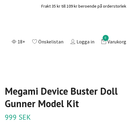
Frakt 35 kr till 109 kr beroende på orderstorlek
0
18+
Önskelistan
Logga in
Varukorg
Megami Device Buster Doll
Gunner Model Kit
999 SEK