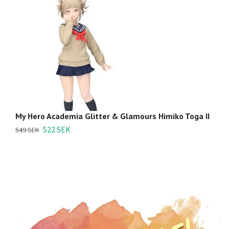
My Hero Academia Glitter & Glamours Himiko Toga II
M
522 SEK
549 SEK
54