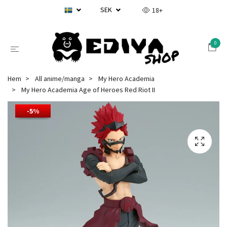
SEK
18+
0
Hem
All anime/manga
My Hero Academia
My Hero Academia Age of Heroes Red Riot II
-5%