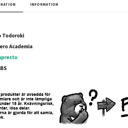
IKATION
INFORMATION
 Todoroki
ero Academia
npresto
ABS