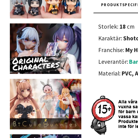
PRODUKTSPECIF
Storlek:
18
cm
Karaktär:
Shoto
Franchise:
My H
Leverantör:
Ba
Material:
PVC, 