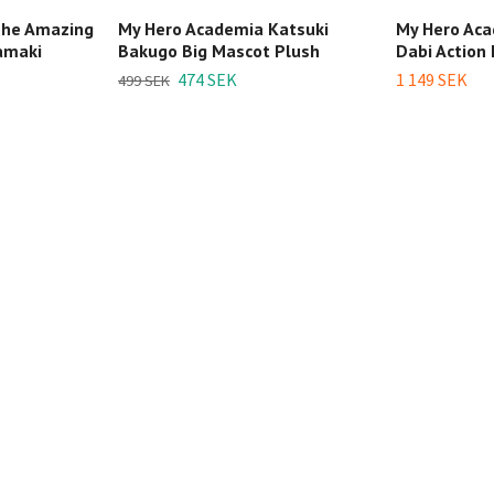
The Amazing
My Hero Academia Katsuki
My Hero Aca
amaki
Bakugo Big Mascot Plush
Dabi Action 
474 SEK
1 149 SEK
499 SEK