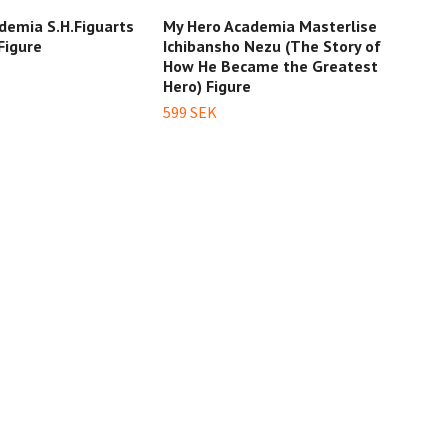
demia S.H.Figuarts
My Hero Academia Masterlise
My H
Figure
Ichibansho Nezu (The Story of
Mido
How He Became the Greatest
5 04
Hero) Figure
599 SEK