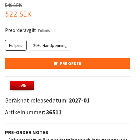
549 SEK
522 SEK
Preorderavgift
Fullpris
Fullpris
20% Handpenning
PRE ORDER
-5%
Beräknat releasedatum:
2027-01
Artikelnummer:
36511
PRE-ORDER NOTES
Ankomstdatum är uppskattningar och inte garanterade