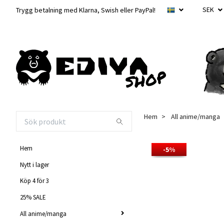
SEK
Trygg betalning med Klarna, Swish eller PayPal!
Hem
All anime/manga
Hem
-5%
Nytt i lager
Köp 4 för 3
25% SALE
All anime/manga