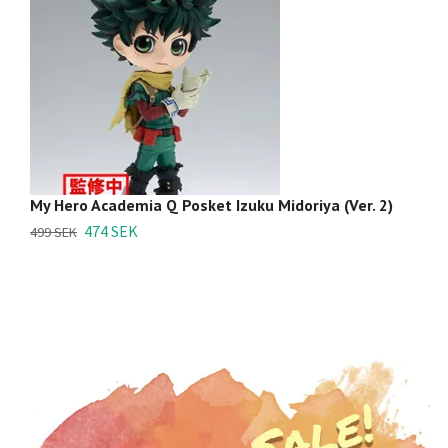
My Hero Academia Q Posket Izuku Midoriya (Ver. 2)
My
474 SEK
9
499 SEK