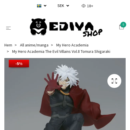
SEK
18+
0
Hem
All anime/manga
My Hero Academia
My Hero Academia The Evil Villains Vol.8 Tomura Shigaraki
-5%