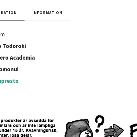
IKATION
INFORMATION
cm
 Todoroki
ero Academia
omonui
npresto