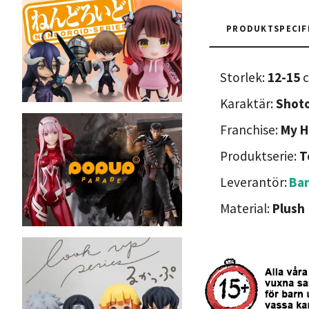
PRODUKTSPECIF
Storlek:
12-15
Karaktär:
Shoto
Franchise:
My H
Produktserie:
T
Leverantör:
Ba
Material:
Plush