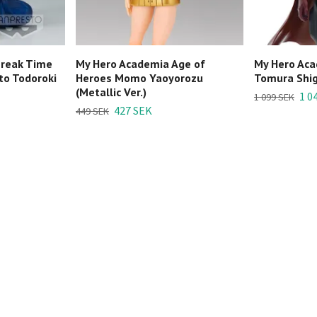
Break Time
My Hero Academia Age of
My Hero Aca
oto Todoroki
Heroes Momo Yaoyorozu
Tomura Shig
(Metallic Ver.)
1 0
1 099 SEK
427 SEK
449 SEK