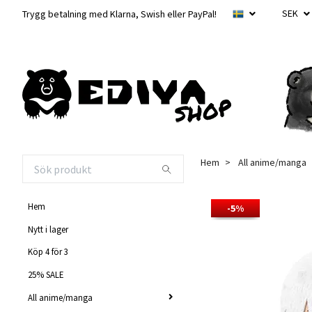
SEK
Trygg betalning med Klarna, Swish eller PayPal!
Hem
All anime/manga
Hem
-5%
Nytt i lager
Köp 4 för 3
25% SALE
All anime/manga