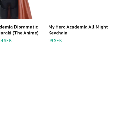
demia Dioramatic
My Hero Academia All Might
My H
araki (The Anime)
Keychain
Begi
Chai
44 SEK
99 SEK
99 S