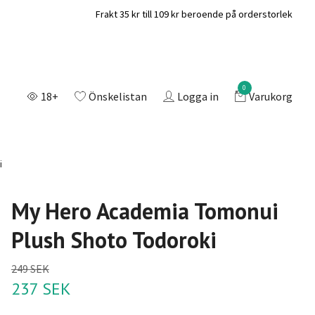
Frakt 35 kr till 109 kr beroende på orderstorlek
0
18+
Önskelistan
Logga in
Varukorg
i
My Hero Academia Tomonui
Plush Shoto Todoroki
249 SEK
237 SEK