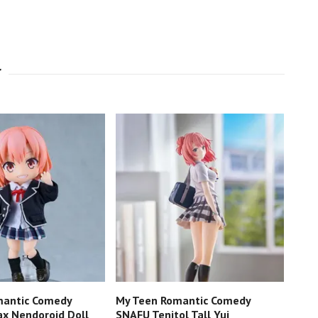
mantic Comedy
My Teen Romantic Comedy
My 
x Nendoroid Doll
SNAFU Tenitol Tall Yui
SNAF