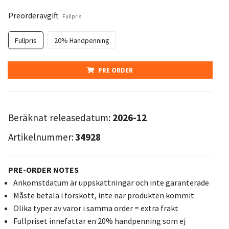
Preorderavgift
Fullpris
Fullpris
20% Handpenning
PRE ORDER
Beräknat releasedatum:
2026-12
Artikelnummer:
34928
PRE-ORDER NOTES
Ankomstdatum är uppskattningar och inte garanterade
Måste betala i förskott, inte när produkten kommit
Olika typer av varor i samma order = extra frakt
Fullpriset innefattar en 20% handpenning som ej