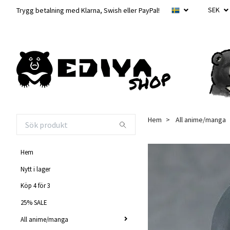
SEK
Trygg betalning med Klarna, Swish eller PayPal!
Hem
All anime/manga
Hem
Nytt i lager
Köp 4 för 3
25% SALE
All anime/manga