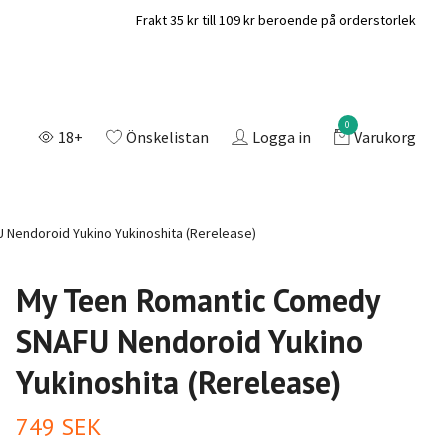
Frakt 35 kr till 109 kr beroende på orderstorlek
0
18+
Önskelistan
Logga in
Varukorg
Nendoroid Yukino Yukinoshita (Rerelease)
My Teen Romantic Comedy
SNAFU Nendoroid Yukino
Yukinoshita (Rerelease)
749 SEK