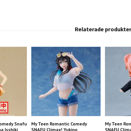
Comedy Snafu
My Teen Romantic Comedy
My Teen Ro
a Isshiki
SNAFU Climax! Yukino
SNAFU Clima