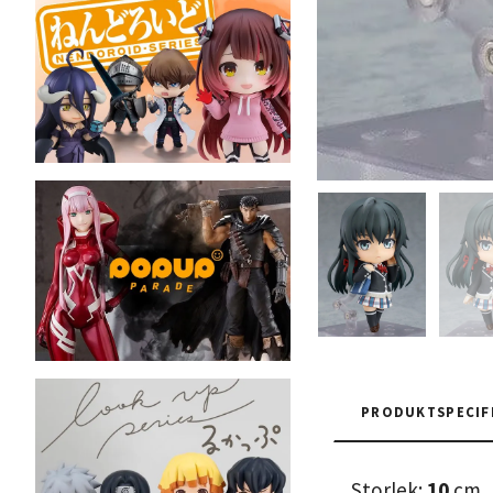
PRODUKTSPECIF
Storlek:
10
cm