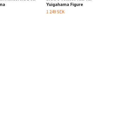
ama
Yuigahama Figure
Yuig
1 249 SEK
749 