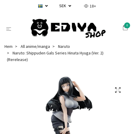
SEK
18+
0
Hem
All anime/manga
Naruto
Naruto: Shippuden Gals Series Hinata Hyuga (Ver. 2)
(Rerelease)