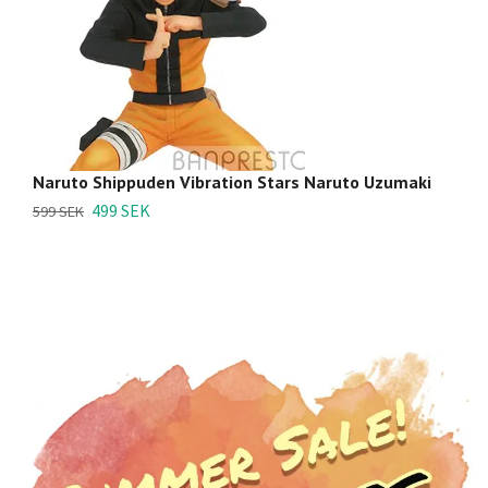
Naruto Shippuden Vibration Stars Naruto Uzumaki
N
499 SEK
599 SEK
54