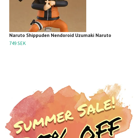
Naruto Shippuden Nendoroid Uzumaki Naruto
N
749 SEK
79