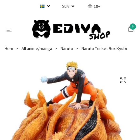
SEK
18+
0
Hem
All anime/manga
Naruto
Naruto Trinket Box Kyubi