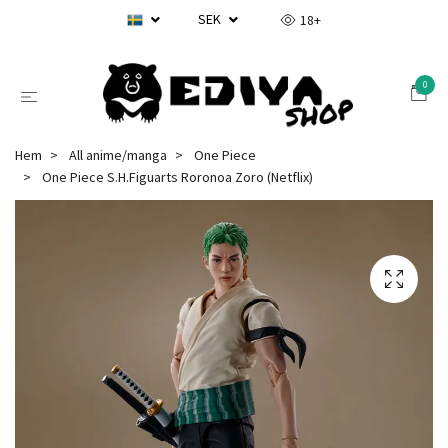
SEK
18+
0
Hem
All anime/manga
One Piece
One Piece S.H.Figuarts Roronoa Zoro (Netflix)