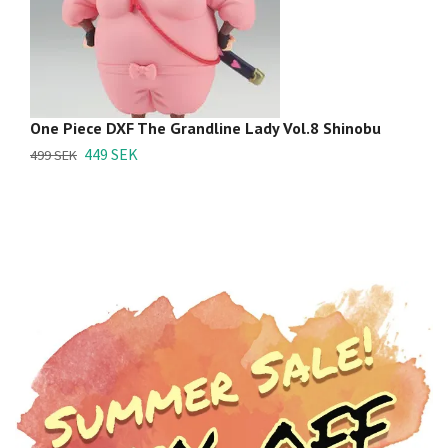
One Piece DXF The Grandline Lady Vol.8 Shinobu
O
R
449 SEK
499 SEK
6