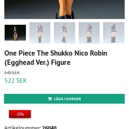
One Piece The Shukko Nico Robin
(Egghead Ver.) Figure
549 SEK
522 SEK
LÄGG I KORGEN
-5%
Artikelnummer:
26040