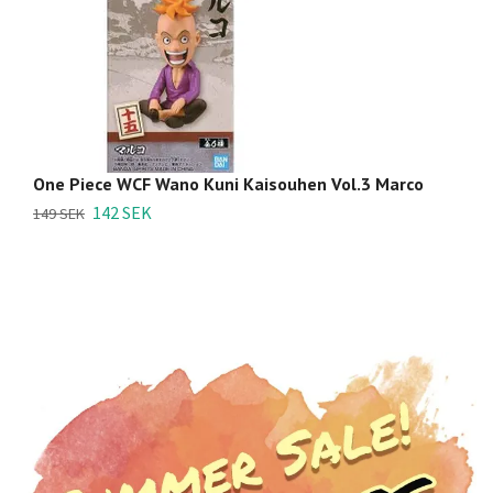
One Piece WCF Wano Kuni Kaisouhen Vol.3 Marco
On
Bl
142 SEK
149 SEK
99