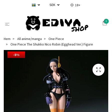
SEK
18+
0
Hem
All anime/manga
One Piece
One Piece The Shukko Nico Robin (Egghead Ver.) Figure
-5%