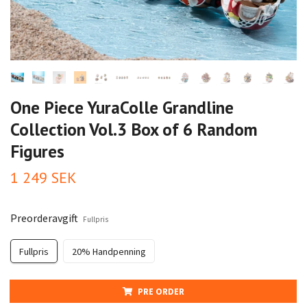
One Piece YuraColle Grandline
Collection Vol.3 Box of 6 Random
Figures
1 249 SEK
Preorderavgift
Fullpris
Fullpris
20% Handpenning
PRE ORDER