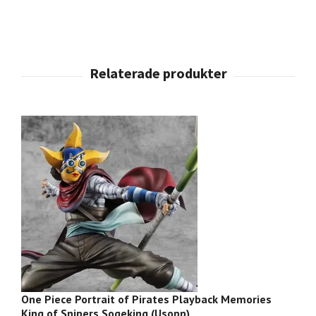
One Piece Portrait of Pirates Playback Memories
O
King of Snipers Sogeking (Usopp)